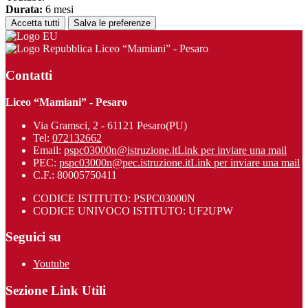
Durata:
6 mesi
Accetta tutti
Salva le preferenze
Liceo “Mamiani” - Pesaro
Contatti
Liceo “Mamiani” - Pesaro
Via Gramsci, 2 - 61121 Pesaro(PU)
Tel:
072132662
Email:
pspc03000n@istruzione.it
Link per inviare una mail
PEC:
pspc03000n@pec.istruzione.it
Link per inviare una mail
C.F.: 80005750411
CODICE ISTITUTO: PSPC03000N
CODICE UNIVOCO ISTITUTO: UF2UPW
Seguici su
Youtube
Sezione Link Utili