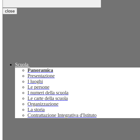
close
Scuola
Panoramica
Presentazione
I luoghi
Le persone
I numeri della scuola
Le carte della scuola
Organizzazione
La storia
Contrattazione Integrativa d'Istituto