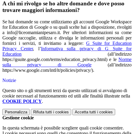
A chi mi rivolgo se ho altre domande e dove posso
trovare maggiori informazioni?
Se hai domande su come utilizziamo gli account Google Workspace
for Education di Google o su quali scelte hai a disposizione, rivolgiti
a info@liceomamianipesaro.it. Per ulteriori informazioni su come
Google raccoglie, utilizza e divulga le informazioni personali per
fornirci i servizi, ti invitiamo a leggere:
G Suite for Education
Privacy Center
, l’
Informativa sulla privacy di G Suite for
Education
(all’indirizzo
https://gsuite.google.com/terms/education_privacy.html) e le
Norme
sulla privacy di Google
(all’indirizzo
https://www.google.com/intl/it/policies/privacy/).
Notizie
Questo sito o gli strumenti terzi da questo utilizzati si avvalgono di
cookie necessari al funzionamento ed utili alle finalità illustrate nella
COOKIE POLICY
.
Personalizza
Rifiuta tutti
i cookies
Accetta tutti
i cookies
Gestione cookie
In questa schermata è possibile scegliere quali cookie consentire.
I cookie necessari sono quelli che consentono il funzionamento della