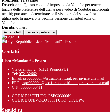
Proprieta:
Terza parte
Descrizione:
Questo cookie è impostato da Youtube per tenere
traccia delle preferenze dell'utente per i video di Youtube incorporati
nei siti; può anche determinare se il visitatore del sito web sta
utilizzando la nuova o la vecchia versione dell'interfaccia di
Youtube.
Durata:
6 mesi
Accetta tutti
Salva le preferenze
Liceo “Mamiani” - Pesaro
Contatti
Liceo “Mamiani” - Pesaro
Via Gramsci, 2 - 61121 Pesaro(PU)
Tel:
072132662
Email:
pspc03000n@istruzione.it
Link per inviare una mail
PEC:
pspc03000n@pec.istruzione.it
Link per inviare una mail
C.F.: 80005750411
CODICE ISTITUTO: PSPC03000N
CODICE UNIVOCO ISTITUTO: UF2UPW
Seguici su