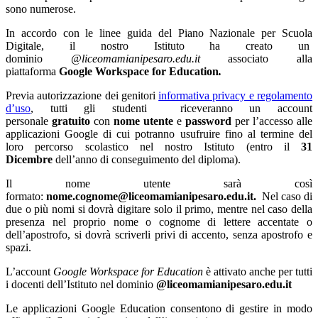
sono numerose.
In accordo con le linee guida del Piano Nazionale per Scuola
Digitale, il nostro Istituto ha creato un
dominio
@liceomamianipesaro.edu.it
associato alla
piattaforma
Google Workspace for Education
.
Previa autorizzazione dei genitori
informativa privacy e regolamento
d’uso
, tutti gli studenti riceveranno un account
personale
gratuito
con
nome utente
e
password
per l’accesso alle
applicazioni Google di cui
potranno usufruire fino al termine del
loro percorso scolastico nel nostro Istituto (entro il
31
Dicembre
dell’anno di conseguimento del diploma
).
Il nome utente sarà così
formato:
nome.cognome@liceomamianipesaro.edu.it.
Nel caso di
due o più nomi si dovrà digitare solo il primo, mentre nel caso della
presenza nel proprio nome o cognome di lettere accentate o
dell’apostrofo, si dovrà scriverli privi di accento, senza apostrofo e
spazi.
L’account
Google Workspace for Education
è attivato anche per tutti
i docenti dell’Istituto nel dominio
@liceomamianipesaro.edu.it
Le applicazioni Google Education consentono di gestire in modo