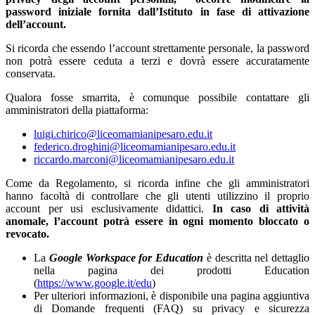
password iniziale fornita dall’Istituto in fase di attivazione
dell’account.
Si ricorda che essendo l’account strettamente personale, la password
non potrà essere ceduta a terzi e dovrà essere accuratamente
conservata.
Qualora fosse smarrita, è comunque possibile contattare gli
amministratori della piattaforma:
luigi.chirico@liceomamianipesaro.edu.it
federico.droghini@liceomamianipesaro.edu.it
riccardo.marconi@liceomamianipesaro.edu.it
Come da Regolamento, si ricorda infine che gli amministratori
hanno facoltà di controllare che gli utenti utilizzino il proprio
account per usi esclusivamente didattici.
In caso di attività
anomale, l’account potrà essere in ogni momento bloccato o
revocato.
La
Google Workspace for Education
è descritta nel dettaglio
nella pagina dei prodotti Education
(
https://www.google.it/edu
)
Per ulteriori informazioni, è disponibile una pagina aggiuntiva
di Domande frequenti (FAQ) su privacy e sicurezza