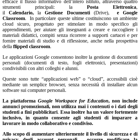
efficace il flusso informativo dell’intero istituto, attraverso quattro
strumenti principali: la
Posta Elettronica
,
il
Calendario,
la
Gestione Documenti
(Drive),
e Google
Classroom
. In particolare queste ultime costituiscono un ambiente
cloud sicuro, progettato per stimolare in modo specifico gli
apprendimenti, per aiutare gli insegnanti a creare e raccogliere i
materiali didattici, compiti senza ricorrere a supporti cartacei e per
fornire materiali di studio e di riflessione, anche nella prospettiva
della
flipped classroom
.
Le applicazioni Google consentono inoltre la gestione di documenti
personali (documenti di testo, fogli elettronici, presentazioni)
condivisibili con altri colleghi e alunni.
Queste sono tutte “applicazioni web” o “cloud”, accessibili cioè
mediante un semplice browser, senza necessità di installare alcun
software sui computer personali.
La piattaforma
Google Workspace for Education
, non include
annunci promozionali, non utilizza mai i contenuti o i dati degli
studenti a fini pubblicitari
.
Essa inoltre ha un valore fortemente
inclusivo, in quanto consente agli studenti di imparare a
lavorare in modo collaborativo e condiviso.
Allo scopo di aumentare ulteriormente il livello di sicurezza e di
privacy degli account personali, occorre modificare la