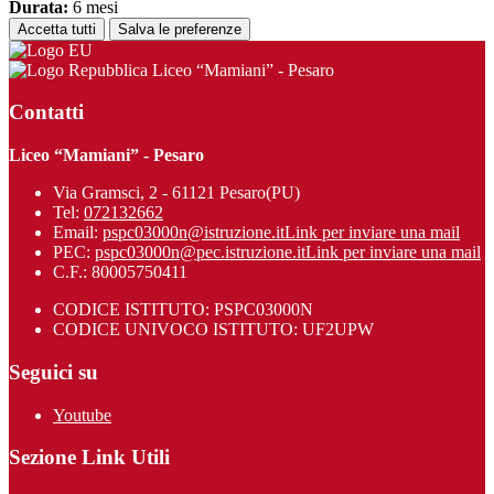
Durata:
6 mesi
Accetta tutti
Salva le preferenze
Liceo “Mamiani” - Pesaro
Contatti
Liceo “Mamiani” - Pesaro
Via Gramsci, 2 - 61121 Pesaro(PU)
Tel:
072132662
Email:
pspc03000n@istruzione.it
Link per inviare una mail
PEC:
pspc03000n@pec.istruzione.it
Link per inviare una mail
C.F.: 80005750411
CODICE ISTITUTO: PSPC03000N
CODICE UNIVOCO ISTITUTO: UF2UPW
Seguici su
Youtube
Sezione Link Utili