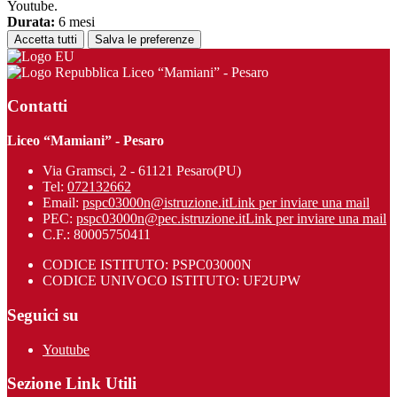
Youtube.
Durata:
6 mesi
Accetta tutti
Salva le preferenze
Liceo “Mamiani” - Pesaro
Contatti
Liceo “Mamiani” - Pesaro
Via Gramsci, 2 - 61121 Pesaro(PU)
Tel:
072132662
Email:
pspc03000n@istruzione.it
Link per inviare una mail
PEC:
pspc03000n@pec.istruzione.it
Link per inviare una mail
C.F.: 80005750411
CODICE ISTITUTO: PSPC03000N
CODICE UNIVOCO ISTITUTO: UF2UPW
Seguici su
Youtube
Sezione Link Utili