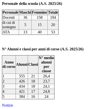
Personale della scuola (A.S. 2025/26)
Personale
Maschi
Femmine
Totale
Docenti
36
158
194
di cui di
5
15
20
sostegno
ATA
13
40
53
N° Alunni e classi per anni di corso (A.S. 2025/26)
N° medio
Anno
alunni
Alunni
Classi
di corso
per
classe
1
555
21
26,4
2
426
18
23,7
3
434
18
24,1
4
421
17
24,8
5
384
16
24
Notizie