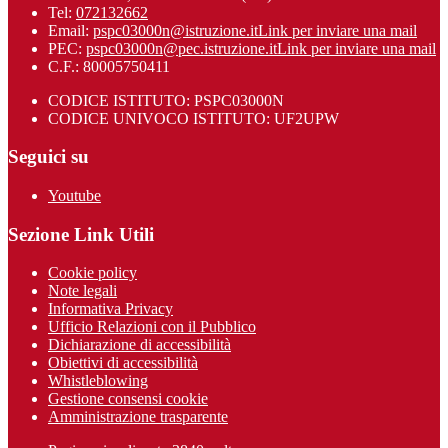
Tel:
072132662
Email:
pspc03000n@istruzione.it
Link per inviare una mail
PEC:
pspc03000n@pec.istruzione.it
Link per inviare una mail
C.F.: 80005750411
CODICE ISTITUTO: PSPC03000N
CODICE UNIVOCO ISTITUTO: UF2UPW
Seguici su
Youtube
Sezione Link Utili
Cookie policy
Note legali
Informativa Privacy
Ufficio Relazioni con il Pubblico
Dichiarazione di accessibilità
Obiettivi di accessibilità
Whistleblowing
Gestione consensi cookie
Amministrazione trasparente