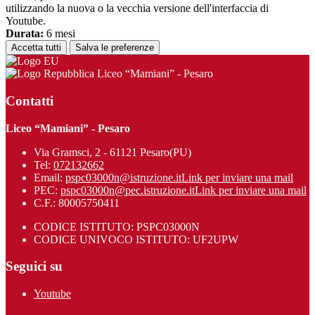
utilizzando la nuova o la vecchia versione dell'interfaccia di
Youtube.
Durata:
6 mesi
Accetta tutti
Salva le preferenze
Liceo “Mamiani” - Pesaro
Contatti
Liceo “Mamiani” - Pesaro
Via Gramsci, 2 - 61121 Pesaro(PU)
Tel:
072132662
Email:
pspc03000n@istruzione.it
Link per inviare una mail
PEC:
pspc03000n@pec.istruzione.it
Link per inviare una mail
C.F.: 80005750411
CODICE ISTITUTO: PSPC03000N
CODICE UNIVOCO ISTITUTO: UF2UPW
Seguici su
Youtube