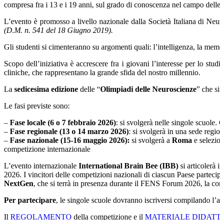
compresa fra i 13 e i 19 anni, sul grado di conoscenza nel campo dell
L’evento è promosso a livello nazionale dalla Società Italiana di Ne
(D.M. n. 541 del 18 Giugno 2019).
Gli studenti si cimenteranno su argomenti quali: l’intelligenza, la memor
Scopo dell’iniziativa è accrescere fra i giovani l’interesse per lo stu
cliniche, che rappresentano la grande sfida del nostro millennio.
La
sedicesima edizione
delle “
Olimpiadi delle Neuroscienze
” che s
Le fasi previste sono:
–
Fase locale (6 o 7 febbraio 2026)
: si svolgerà nelle singole scuole
–
Fase regionale (13 o 14 marzo 2026)
: si svolgerà in una sede region
–
Fase nazionale (15-16 maggio 2026):
si svolgerà a
Roma
e selezi
competizione internazionale
L’evento internazionale
International Brain Bee (IBB)
si articolerà 
2026. I vincitori delle competizioni nazionali di ciascun Paese partecip
NextGen
, che si terrà in presenza durante il FENS Forum 2026, la c
Per partecipare
, le singole scuole dovranno iscriversi compilando l’
Il
REGOLAMENTO
della competizione e il
MATERIALE DIDAT