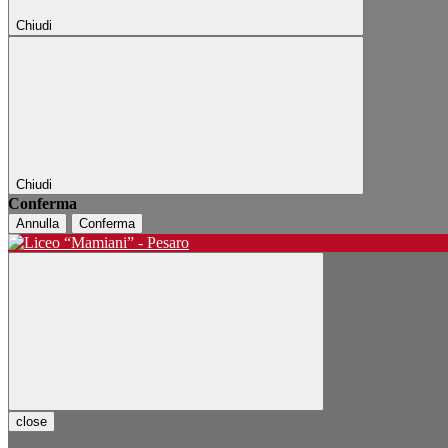
Chiudi
Chiudi
Conferma
Annulla
Conferma
close