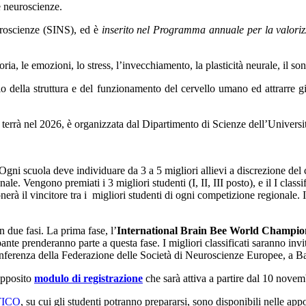
e neuroscienze.
uroscienze (SINS), ed è
inserito nel Programma annuale per la valorizz
ia, le emozioni, lo stress, l’invecchiamento, la plasticità neurale, il so
dio della struttura e del funzionamento del cervello umano ed attrarre gi
i terrà nel 2026, è organizzata dal Dipartimento di Scienze dell’Univers
. Ogni scuola deve individuare da 3 a 5 migliori allievi a discrezione del
ale. Vengono premiati i 3 migliori studenti (I, II, III posto), e il I classi
onerà il vincitore tra i migliori studenti di ogni competizione regionale. I
in due fasi. La prima fase, l’
International Brain Bee World Champio
ante prenderanno parte a questa fase. I migliori classificati saranno invi
onferenza della Federazione delle Società di Neuroscienze Europee, a Ba
apposito
modulo di registrazione
che sarà attiva a partire dal 10 nove
TICO
, su cui gli studenti potranno prepararsi, sono disponibili nelle appo