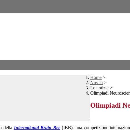
Home
>
Novità
>
Le notizie
>
Olimpiadi Neuroscie
Olimpiadi Ne
a della
International Brain
Bee
(IBB), una competizione internaziona