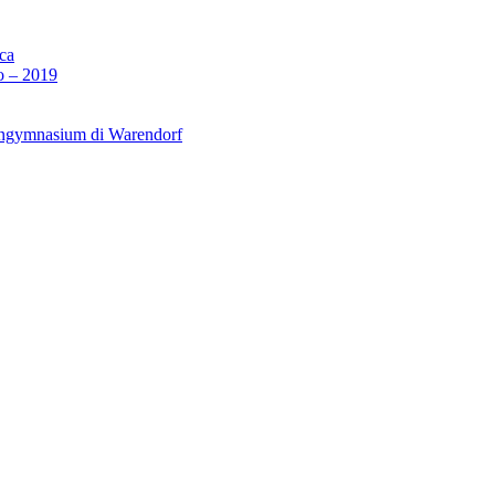
sca
o – 2019
iengymnasium di Warendorf