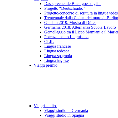
Das sprechende Buch goes digital
Progetto “Deutschradio”
Progetto/concorso di scrittura in lingua tede
Trentennale dalla Caduta del muro di Berlin
Gradara 2019: Mostra di Dürer
Germania 2018: Alternanza Scuola-Lavoro
Gemellaggio tra il Liceo Mamiani e il Mar
Potenziamento Linguistico
CLIL
Lingua francese
Lingua tedesca
Lingua spagnola
Lingua inglese
Viaggi premio
Viaggi studio
Viaggi studio in Germania
Viaggi studio in Spagna