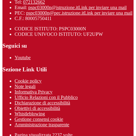
Tel:
072132662
Email:
pspc03000n@istruzione.it
Link per inviare una mail
PEC:
pspc03000n@pec.istruzione.it
Link per inviare una mail
C.F.: 80005750411
CODICE ISTITUTO: PSPC03000N
CODICE UNIVOCO ISTITUTO: UF2UPW
Seguici su
Youtube
Sezione Link Utili
Cookie policy
Note legali
Informativa Privacy
Ufficio Relazioni con il Pubblico
Dichiarazione di accessibilità
Obiettivi di accessibilità
Whistleblowing
Gestione consensi cookie
Amministrazione trasparente
Pagina visualizzata
2237
volte