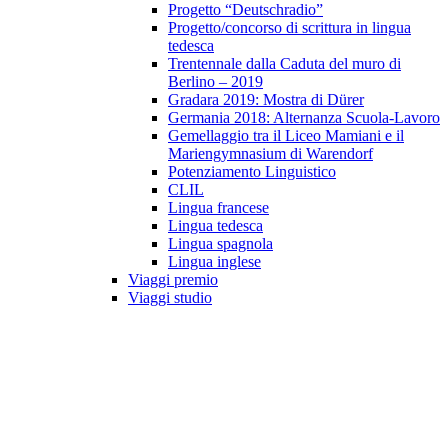
Progetto “Deutschradio”
Progetto/concorso di scrittura in lingua
tedesca
Trentennale dalla Caduta del muro di
Berlino – 2019
Gradara 2019: Mostra di Dürer
Germania 2018: Alternanza Scuola-Lavoro
Gemellaggio tra il Liceo Mamiani e il
Mariengymnasium di Warendorf
Potenziamento Linguistico
CLIL
Lingua francese
Lingua tedesca
Lingua spagnola
Lingua inglese
Viaggi premio
Viaggi studio