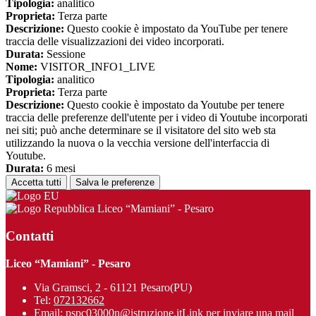
Tipologia:
analitico
Proprieta:
Terza parte
Descrizione:
Questo cookie è impostato da YouTube per tenere
traccia delle visualizzazioni dei video incorporati.
Durata:
Sessione
Nome:
VISITOR_INFO1_LIVE
Tipologia:
analitico
Proprieta:
Terza parte
Descrizione:
Questo cookie è impostato da Youtube per tenere
traccia delle preferenze dell'utente per i video di Youtube incorporati
nei siti; può anche determinare se il visitatore del sito web sta
utilizzando la nuova o la vecchia versione dell'interfaccia di
Youtube.
Durata:
6 mesi
Accetta tutti
Salva le preferenze
Liceo “Mamiani” - Pesaro
Contatti
Liceo “Mamiani” - Pesaro
Via Gramsci, 2 - 61121 Pesaro(PU)
Tel:
072132662
Email:
pspc03000n@istruzione.it
Link per inviare una mail