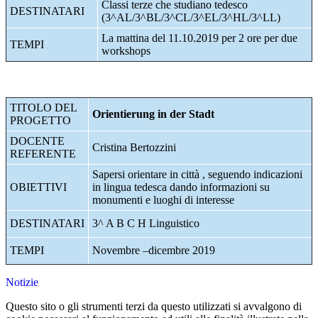
Classi terze che studiano tedesco
DESTINATARI
(3^AL/3^BL/3^CL/3^EL/3^HL/3^LL)
La mattina del 11.10.2019 per 2 ore per due
TEMPI
workshops
TITOLO DEL
Orientierung in der Stadt
PROGETTO
DOCENTE
Cristina Bertozzini
REFERENTE
Sapersi orientare in città , seguendo indicazioni
OBIETTIVI
in lingua tedesca dando informazioni su
monumenti e luoghi di interesse
DESTINATARI
3^ A B C H Linguistico
TEMPI
Novembre –dicembre 2019
Notizie
Questo sito o gli strumenti terzi da questo utilizzati si avvalgono di