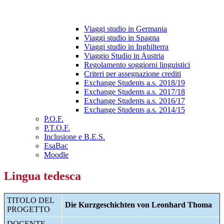
Viaggi studio in Germania
Viaggi studio in Spagna
Viaggi studio in Inghilterra
Viaggio Studio in Austria
Regolamento soggiorni linguistici
Criteri per assegnazione crediti
Exchange Students a.s. 2018/19
Exchange Students a.s. 2017/18
Exchange Students a.s. 2016/17
Exchange Students a.s. 2014/15
P.O.F.
P.T.O.F.
Inclusione e B.E.S.
EsaBac
Moodle
Lingua tedesca
TITOLO DEL
Die Kurzgeschichten von Leonhard Thoma
PROGETTO
DOCENTE