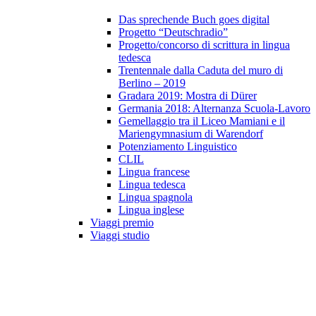
Das sprechende Buch goes digital
Progetto “Deutschradio”
Progetto/concorso di scrittura in lingua
tedesca
Trentennale dalla Caduta del muro di
Berlino – 2019
Gradara 2019: Mostra di Dürer
Germania 2018: Alternanza Scuola-Lavoro
Gemellaggio tra il Liceo Mamiani e il
Mariengymnasium di Warendorf
Potenziamento Linguistico
CLIL
Lingua francese
Lingua tedesca
Lingua spagnola
Lingua inglese
Viaggi premio
Viaggi studio