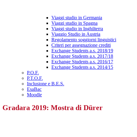
Viaggi studio in Germania
Viaggi studio in Spagna
Viaggi studio in Inghilterra
Viaggio Studio in Austria
Regolamento soggiorni linguistici
Criteri per assegnazione crediti
Exchange Students a.s. 2018/19
Exchange Students a.s. 2017/18
Exchange Students a.s. 2016/17
Exchange Students a.s. 2014/15
P.O.F.
P.T.O.F.
Inclusione e B.E.S.
EsaBac
Moodle
Gradara 2019: Mostra di Dürer