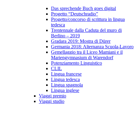
Das sprechende Buch goes digital
Progetto “Deutschradio”
Progetto/concorso di scrittura in lingua
tedesca
Trentennale dalla Caduta del muro di
Berlino – 2019
Gradara 2019: Mostra di Dürer
Germania 2018: Alternanza Scuola-Lavoro
Gemellaggio tra il Liceo Mamiani e il
Mariengymnasium di Warendorf
Potenziamento Linguistico
CLIL
Lingua francese
Lingua tedesca
Lingua spagnola
Lingua inglese
Viaggi premio
Viaggi studio