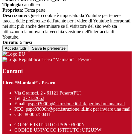
Tipologia:
analitico
Proprieta:
Terza parte
Descrizione:
Questo cookie è impostato da Youtube per tenere
traccia delle preferenze dell'utente per i video di Youtube incorporati
nei siti; può anche determinare se il visitatore del sito web sta
utilizzando la nuova o la vecchia versione dell'interfaccia di
Youtube.
Durata:
6 mesi
Accetta tutti
Salva le preferenze
Liceo “Mamiani” - Pesaro
Contatti
Liceo “Mamiani” - Pesaro
Via Gramsci, 2 - 61121 Pesaro(PU)
Tel:
072132662
Email:
pspc03000n@istruzione.it
Link per inviare una mail
PEC:
pspc03000n@pec.istruzione.it
Link per inviare una mail
C.F.: 80005750411
CODICE ISTITUTO: PSPC03000N
CODICE UNIVOCO ISTITUTO: UF2UPW