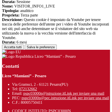
Durata:
Sessione
Nome:
VISITOR_INFO1_LIVE
Tipologia:
analitico
Proprieta:
Terza parte
Descrizione:
Questo cookie è impostato da Youtube per tenere
traccia delle preferenze dell'utente per i video di Youtube incorporati
nei siti; può anche determinare se il visitatore del sito web sta
utilizzando la nuova o la vecchia versione dell'interfaccia di
Youtube.
Durata:
6 mesi
Accetta tutti
Salva le preferenze
Liceo “Mamiani” - Pesaro
Contatti
Liceo “Mamiani” - Pesaro
Via Gramsci, 2 - 61121 Pesaro(PU)
Tel:
072132662
Email:
pspc03000n@istruzione.it
Link per inviare una mail
PEC:
pspc03000n@pec.istruzione.it
Link per inviare una mail
C.F.: 80005750411
CODICE ISTITUTO: PSPC03000N