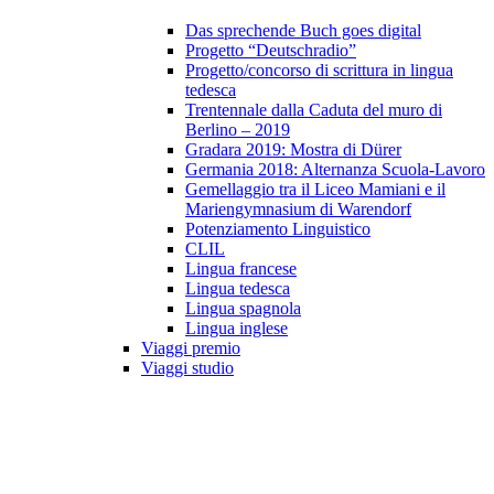
Das sprechende Buch goes digital
Progetto “Deutschradio”
Progetto/concorso di scrittura in lingua
tedesca
Trentennale dalla Caduta del muro di
Berlino – 2019
Gradara 2019: Mostra di Dürer
Germania 2018: Alternanza Scuola-Lavoro
Gemellaggio tra il Liceo Mamiani e il
Mariengymnasium di Warendorf
Potenziamento Linguistico
CLIL
Lingua francese
Lingua tedesca
Lingua spagnola
Lingua inglese
Viaggi premio
Viaggi studio