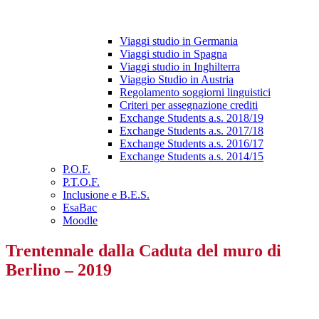
Viaggi studio in Germania
Viaggi studio in Spagna
Viaggi studio in Inghilterra
Viaggio Studio in Austria
Regolamento soggiorni linguistici
Criteri per assegnazione crediti
Exchange Students a.s. 2018/19
Exchange Students a.s. 2017/18
Exchange Students a.s. 2016/17
Exchange Students a.s. 2014/15
P.O.F.
P.T.O.F.
Inclusione e B.E.S.
EsaBac
Moodle
Trentennale dalla Caduta del muro di
Berlino – 2019