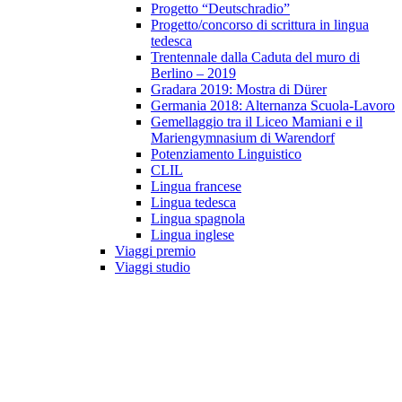
Progetto “Deutschradio”
Progetto/concorso di scrittura in lingua
tedesca
Trentennale dalla Caduta del muro di
Berlino – 2019
Gradara 2019: Mostra di Dürer
Germania 2018: Alternanza Scuola-Lavoro
Gemellaggio tra il Liceo Mamiani e il
Mariengymnasium di Warendorf
Potenziamento Linguistico
CLIL
Lingua francese
Lingua tedesca
Lingua spagnola
Lingua inglese
Viaggi premio
Viaggi studio