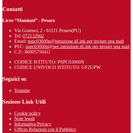
Contatti
Liceo “Mamiani” - Pesaro
Via Gramsci, 2 - 61121 Pesaro(PU)
Tel:
072132662
Email:
pspc03000n@istruzione.it
Link per inviare una mail
PEC:
pspc03000n@pec.istruzione.it
Link per inviare una mail
C.F.: 80005750411
CODICE ISTITUTO: PSPC03000N
CODICE UNIVOCO ISTITUTO: UF2UPW
Seguici su
Youtube
Sezione Link Utili
Cookie policy
Note legali
Informativa Privacy
Ufficio Relazioni con il Pubblico