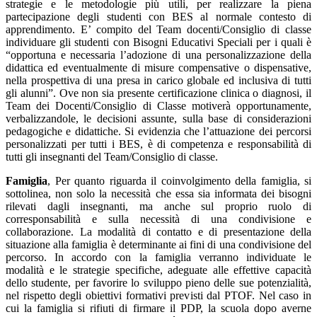
strategie e le metodologie più utili, per realizzare la piena
partecipazione degli studenti con BES al normale contesto di
apprendimento. E’ compito del Team docenti/Consiglio di classe
individuare gli studenti con Bisogni Educativi Speciali per i quali è
“opportuna e necessaria l’adozione di una personalizzazione della
didattica ed eventualmente di misure compensative o dispensative,
nella prospettiva di una presa in carico globale ed inclusiva di tutti
gli alunni”. Ove non sia presente certificazione clinica o diagnosi, il
Team dei Docenti/Consiglio di Classe motiverà opportunamente,
verbalizzandole, le decisioni assunte, sulla base di considerazioni
pedagogiche e didattiche. Si evidenzia che l’attuazione dei percorsi
personalizzati per tutti i BES, è di competenza e responsabilità di
tutti gli insegnanti del Team/Consiglio di classe.
Famiglia
, Per quanto riguarda il coinvolgimento della famiglia, si
sottolinea, non solo la necessità che essa sia informata dei bisogni
rilevati dagli insegnanti, ma anche sul proprio ruolo di
corresponsabilità e sulla necessità di una condivisione e
collaborazione. La modalità di contatto e di presentazione della
situazione alla famiglia è determinante ai fini di una condivisione del
percorso. In accordo con la famiglia verranno individuate le
modalità e le strategie specifiche, adeguate alle effettive capacità
dello studente, per favorire lo sviluppo pieno delle sue potenzialità,
nel rispetto degli obiettivi formativi previsti dal PTOF. Nel caso in
cui la famiglia si rifiuti di firmare il PDP, la scuola dopo averne