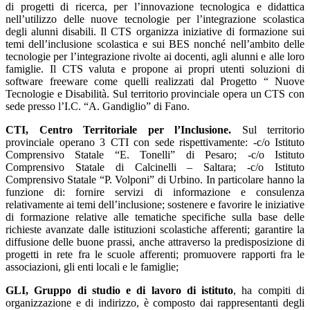
di progetti di ricerca, per l’innovazione tecnologica e didattica
nell’utilizzo delle nuove tecnologie per l’integrazione scolastica
degli alunni disabili. Il CTS organizza iniziative di formazione sui
temi dell’inclusione scolastica e sui BES nonché nell’ambito delle
tecnologie per l’integrazione rivolte ai docenti, agli alunni e alle loro
famiglie. Il CTS valuta e propone ai propri utenti soluzioni di
software freeware come quelli realizzati dal Progetto “ Nuove
Tecnologie e Disabilità. Sul territorio provinciale opera un CTS con
sede presso l’I.C. “A. Gandiglio” di Fano.
CTI, Centro Territoriale per l’Inclusione.
Sul territorio
provinciale operano 3 CTI con sede rispettivamente: -c/o Istituto
Comprensivo Statale “E. Tonelli” di Pesaro; -c/o Istituto
Comprensivo Statale di Calcinelli – Saltara; -c/o Istituto
Comprensivo Statale “P. Volponi” di Urbino. In particolare hanno la
funzione di: fornire servizi di informazione e consulenza
relativamente ai temi dell’inclusione; sostenere e favorire le iniziative
di formazione relative alle tematiche specifiche sulla base delle
richieste avanzate dalle istituzioni scolastiche afferenti; garantire la
diffusione delle buone prassi, anche attraverso la predisposizione di
progetti in rete fra le scuole afferenti; promuovere rapporti fra le
associazioni, gli enti locali e le famiglie;
GLI, Gruppo di studio e di lavoro di istituto
, ha compiti di
organizzazione e di indirizzo, è composto dai rappresentanti degli