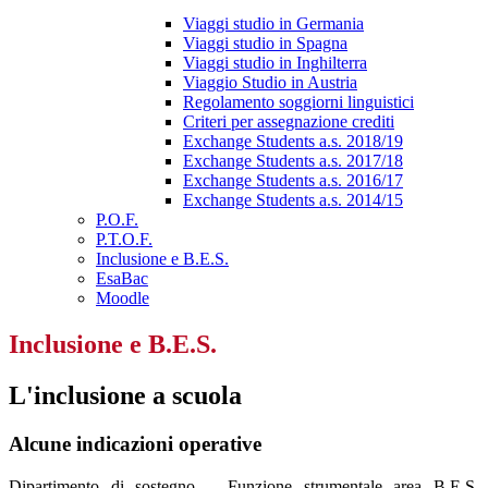
Viaggi studio in Germania
Viaggi studio in Spagna
Viaggi studio in Inghilterra
Viaggio Studio in Austria
Regolamento soggiorni linguistici
Criteri per assegnazione crediti
Exchange Students a.s. 2018/19
Exchange Students a.s. 2017/18
Exchange Students a.s. 2016/17
Exchange Students a.s. 2014/15
P.O.F.
P.T.O.F.
Inclusione e B.E.S.
EsaBac
Moodle
Inclusione e B.E.S.
L'inclusione a scuola
Alcune indicazioni operative
Dipartimento di sostegno – Funzione strumentale area B.E.S.