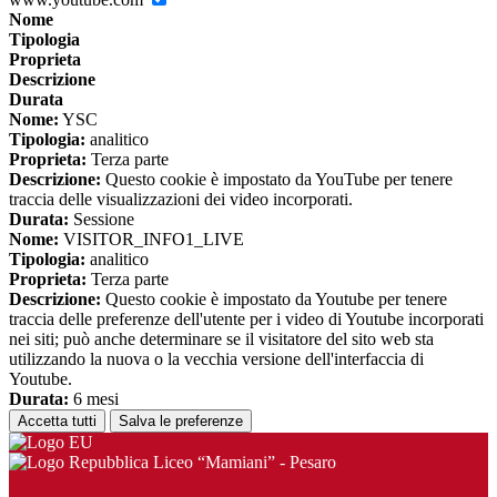
Nome
Tipologia
Proprieta
Descrizione
Durata
Nome:
YSC
Tipologia:
analitico
Proprieta:
Terza parte
Descrizione:
Questo cookie è impostato da YouTube per tenere
traccia delle visualizzazioni dei video incorporati.
Durata:
Sessione
Nome:
VISITOR_INFO1_LIVE
Tipologia:
analitico
Proprieta:
Terza parte
Descrizione:
Questo cookie è impostato da Youtube per tenere
traccia delle preferenze dell'utente per i video di Youtube incorporati
nei siti; può anche determinare se il visitatore del sito web sta
utilizzando la nuova o la vecchia versione dell'interfaccia di
Youtube.
Durata:
6 mesi
Accetta tutti
Salva le preferenze
Liceo “Mamiani” - Pesaro