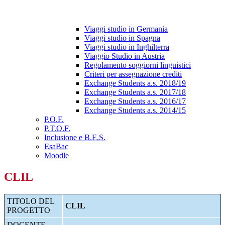
Viaggi studio in Germania
Viaggi studio in Spagna
Viaggi studio in Inghilterra
Viaggio Studio in Austria
Regolamento soggiorni linguistici
Criteri per assegnazione crediti
Exchange Students a.s. 2018/19
Exchange Students a.s. 2017/18
Exchange Students a.s. 2016/17
Exchange Students a.s. 2014/15
P.O.F.
P.T.O.F.
Inclusione e B.E.S.
EsaBac
Moodle
CLIL
TITOLO DEL
CLIL
PROGETTO
DOCENTE