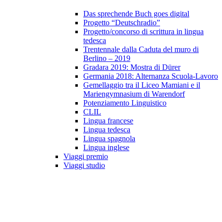
Das sprechende Buch goes digital
Progetto “Deutschradio”
Progetto/concorso di scrittura in lingua
tedesca
Trentennale dalla Caduta del muro di
Berlino – 2019
Gradara 2019: Mostra di Dürer
Germania 2018: Alternanza Scuola-Lavoro
Gemellaggio tra il Liceo Mamiani e il
Mariengymnasium di Warendorf
Potenziamento Linguistico
CLIL
Lingua francese
Lingua tedesca
Lingua spagnola
Lingua inglese
Viaggi premio
Viaggi studio