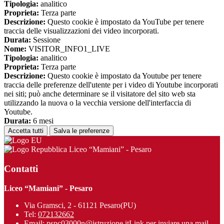
Tipologia:
analitico
Proprieta:
Terza parte
Descrizione:
Questo cookie è impostato da YouTube per tenere
traccia delle visualizzazioni dei video incorporati.
Durata:
Sessione
Nome:
VISITOR_INFO1_LIVE
Tipologia:
analitico
Proprieta:
Terza parte
Descrizione:
Questo cookie è impostato da Youtube per tenere
traccia delle preferenze dell'utente per i video di Youtube incorporati
nei siti; può anche determinare se il visitatore del sito web sta
utilizzando la nuova o la vecchia versione dell'interfaccia di
Youtube.
Durata:
6 mesi
Accetta tutti
Salva le preferenze
Liceo “Mamiani” - Pesaro
Contatti
Liceo “Mamiani” - Pesaro
Via Gramsci, 2 - 61121 Pesaro(PU)
Tel:
072132662
Email:
pspc03000n@istruzione.it
Link per inviare una mail