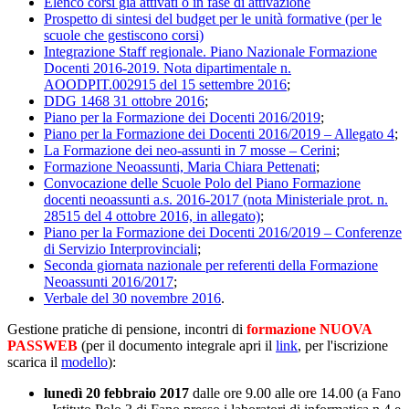
Elenco corsi già attivati o in fase di attivazione
Prospetto di sintesi del budget per le unità formative (per le
scuole che gestiscono corsi)
Integrazione Staff regionale. Piano Nazionale Formazione
Docenti 2016-2019. Nota dipartimentale n.
AOODPIT.002915 del 15 settembre 2016
;
DDG 1468 31 ottobre 2016
;
Piano per la Formazione dei Docenti 2016/2019
;
Piano per la Formazione dei Docenti 2016/2019 – Allegato 4
;
La Formazione dei neo-assunti in 7 mosse – Cerini
;
Formazione Neoassunti, Maria Chiara Pettenati
;
Convocazione delle Scuole Polo del Piano Formazione
docenti neoassunti a.s. 2016-2017 (nota Ministeriale prot. n.
28515 del 4 ottobre 2016, in allegato)
;
Piano per la Formazione dei Docenti 2016/2019 – Conferenze
di Servizio Interprovinciali
;
Seconda giornata nazionale per referenti della Formazione
Neoassunti 2016/2017
;
Verbale del 30 novembre 2016
.
Gestione pratiche di pensione, incontri di
formazione NUOVA
PASSWEB
(per il documento integrale apri il
link
, per l'iscrizione
scarica il
modello
)
:
lunedì 20 febbraio 2017
dalle ore 9.00 alle ore 14.00 (a Fano