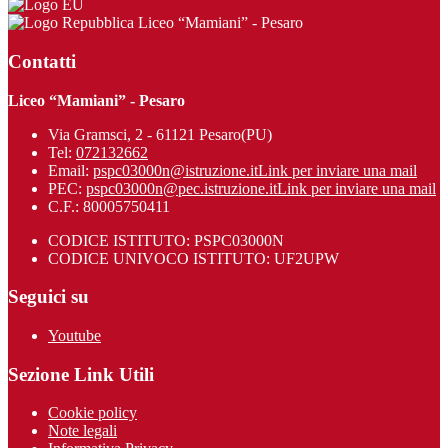
Liceo “Mamiani” - Pesaro
Contatti
Liceo “Mamiani” - Pesaro
Via Gramsci, 2 - 61121 Pesaro(PU)
Tel:
072132662
Email:
pspc03000n@istruzione.it
Link per inviare una mail
PEC:
pspc03000n@pec.istruzione.it
Link per inviare una mail
C.F.: 80005750411
CODICE ISTITUTO: PSPC03000N
CODICE UNIVOCO ISTITUTO: UF2UPW
Seguici su
Youtube
Sezione Link Utili
Cookie policy
Note legali