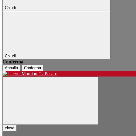
Chiudi
Chiudi
Conferma
Annulla
Conferma
close