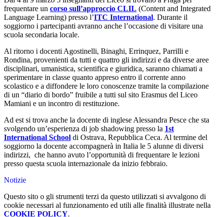
frequentare un
corso sull’approccio CLIL
(Content and Integrated
Language Learning) presso l’
ITC International
. Durante il
soggiorno i partecipanti avranno anche l’occasione di visitare una
scuola secondaria locale.
Al ritorno i docenti Agostinelli, Binaghi, Errinquez, Parrilli e
Rondina, provenienti da tutti e quattro gli indirizzi e da diverse aree
disciplinari, umanistica, scientifica e giuridica, saranno chiamati a
sperimentare in classe quanto appreso entro il corrente anno
scolastico e a diffondere le loro conoscenze tramite la compilazione
di un “diario di bordo” fruibile a tutti sul sito Erasmus del Liceo
Mamiani e un incontro di restituzione.
Ad est si trova anche la docente di inglese Alessandra Pesce che sta
svolgendo un’esperienza di job shadowing presso la
1st
International School
di Ostrava, Repubblica Ceca. Al termine del
soggiorno la docente accompagnerà in Italia le 5 alunne di diversi
indirizzi,
che hanno avuto l’opportunità di frequentare le lezioni
presso questa scuola internazionale da inizio febbraio.
Notizie
Questo sito o gli strumenti terzi da questo utilizzati si avvalgono di
cookie necessari al funzionamento ed utili alle finalità illustrate nella
COOKIE POLICY
.