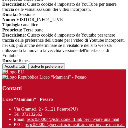
Descrizione:
Questo cookie è impostato da YouTube per tenere
traccia delle visualizzazioni dei video incorporati.
Durata:
Sessione
Nome:
VISITOR_INFO1_LIVE
Tipologia:
analitico
Proprieta:
Terza parte
Descrizione:
Questo cookie è impostato da Youtube per tenere
traccia delle preferenze dell'utente per i video di Youtube incorporati
nei siti; può anche determinare se il visitatore del sito web sta
utilizzando la nuova o la vecchia versione dell'interfaccia di
Youtube.
Durata:
6 mesi
Accetta tutti
Salva le preferenze
Liceo “Mamiani” - Pesaro
Contatti
Liceo “Mamiani” - Pesaro
Via Gramsci, 2 - 61121 Pesaro(PU)
Tel:
072132662
Email:
pspc03000n@istruzione.it
Link per inviare una mail
PEC:
pspc03000n@pec.istruzione.it
Link per inviare una mail