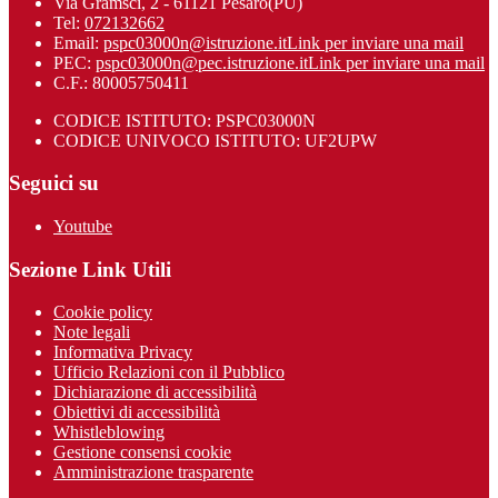
Via Gramsci, 2 - 61121 Pesaro(PU)
Tel:
072132662
Email:
pspc03000n@istruzione.it
Link per inviare una mail
PEC:
pspc03000n@pec.istruzione.it
Link per inviare una mail
C.F.: 80005750411
CODICE ISTITUTO: PSPC03000N
CODICE UNIVOCO ISTITUTO: UF2UPW
Seguici su
Youtube
Sezione Link Utili
Cookie policy
Note legali
Informativa Privacy
Ufficio Relazioni con il Pubblico
Dichiarazione di accessibilità
Obiettivi di accessibilità
Whistleblowing
Gestione consensi cookie
Amministrazione trasparente