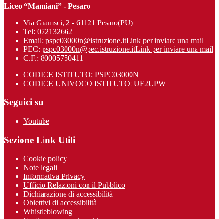
Liceo “Mamiani” - Pesaro
Via Gramsci, 2 - 61121 Pesaro(PU)
Tel:
072132662
Email:
pspc03000n@istruzione.it
Link per inviare una mail
PEC:
pspc03000n@pec.istruzione.it
Link per inviare una mail
C.F.: 80005750411
CODICE ISTITUTO: PSPC03000N
CODICE UNIVOCO ISTITUTO: UF2UPW
Seguici su
Youtube
Sezione Link Utili
Cookie policy
Note legali
Informativa Privacy
Ufficio Relazioni con il Pubblico
Dichiarazione di accessibilità
Obiettivi di accessibilità
Whistleblowing