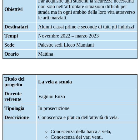
Far acquisire agli studenti la sicurezza necessaria
non solo nell’affrontare situazioni difficili per
Obiettivi
strada ma in ogni ambito della loro vita attraverso
le arti marziali.
Destinatari
Alunni classi prime e seconde di tutti gli indirizzi
Tempi
Novembre 2022 – marzo 2023
Sede
Palestre sedi Liceo Mamiani
Orario
Mattina
Titolo del
La vela a scuola
progetto
Docente
Vagnini Enzo
refrente
Tipologia
In prosecuzione
Descrizione
Conoscenza e pratica dell’attività di vela.
Conoscenza della barca a vela,
Conoscenza dei vari venti,