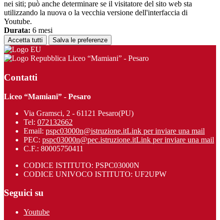
nei siti; può anche determinare se il visitatore del sito web sta
utilizzando la nuova o la vecchia versione dell'interfaccia di
Youtube.
Durata:
6 mesi
Accetta tutti
Salva le preferenze
Liceo “Mamiani” - Pesaro
Contatti
Liceo “Mamiani” - Pesaro
Via Gramsci, 2 - 61121 Pesaro(PU)
Tel:
072132662
Email:
pspc03000n@istruzione.it
Link per inviare una mail
PEC:
pspc03000n@pec.istruzione.it
Link per inviare una mail
C.F.: 80005750411
CODICE ISTITUTO: PSPC03000N
CODICE UNIVOCO ISTITUTO: UF2UPW
Seguici su
Youtube