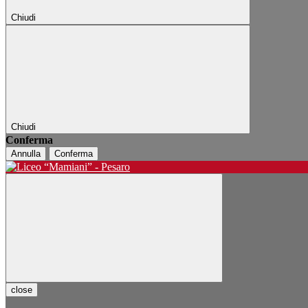
Chiudi
Chiudi
Conferma
Annulla
Conferma
close