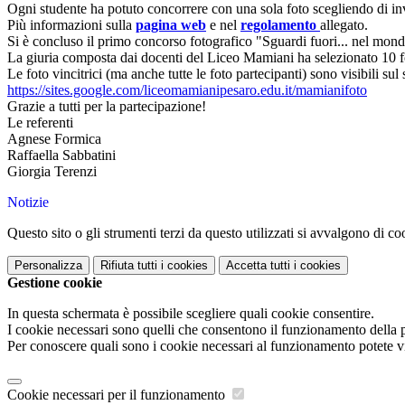
Ogni studente ha potuto concorrere con una sola foto scegliendo di invi
Più informazioni sulla
pagina web
e nel
regolamento
allegato.
Si è concluso il primo concorso fotografico "Sguardi fuori... nel mond
La giuria composta dai docenti del Liceo Mamiani ha selezionato 10 foto
Le foto vincitrici (ma anche tutte le foto partecipanti) sono visibili sul
https://sites.google.com/
liceomamianipesaro.edu.it/
mamianifoto
Grazie a tutti per la partecipazione!
Le referenti
Agnese Formica
Raffaella Sabbatini
Giorgia Terenzi
Notizie
Questo sito o gli strumenti terzi da questo utilizzati si avvalgono di coo
Personalizza
Rifiuta tutti
i cookies
Accetta tutti
i cookies
Gestione cookie
In questa schermata è possibile scegliere quali cookie consentire.
I cookie necessari sono quelli che consentono il funzionamento della pi
Per conoscere quali sono i cookie necessari al funzionamento potete v
Cookie necessari per il funzionamento