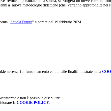
R rivolte al personale della scuola, si svolgerà un breve corso di forma
e cenni a nuove metodologie didattiche (che verranno approfondite nei s
forma "
Scuola Futura
" a partire dal
19 febbraio 2024
.
kie necessari al funzionamento ed utili alle finalità illustrate nella
COO
attaforma e non è possibile disabilitarli.
isionare la
COOKIE POLICY
.