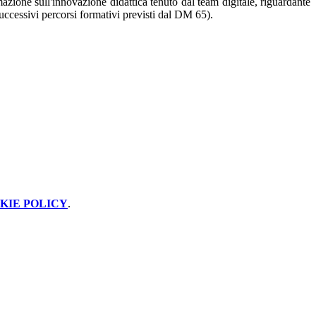
zione sull'innovazione didattica tenuto dal team digitale, riguardante
uccessivi percorsi formativi previsti dal DM 65).
KIE POLICY
.