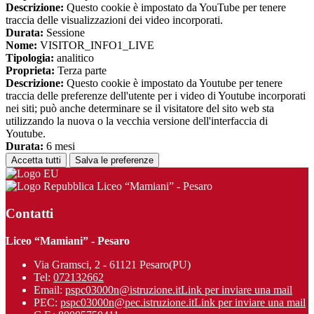
Descrizione:
Questo cookie è impostato da YouTube per tenere
traccia delle visualizzazioni dei video incorporati.
Durata:
Sessione
Nome:
VISITOR_INFO1_LIVE
Tipologia:
analitico
Proprieta:
Terza parte
Descrizione:
Questo cookie è impostato da Youtube per tenere
traccia delle preferenze dell'utente per i video di Youtube incorporati
nei siti; può anche determinare se il visitatore del sito web sta
utilizzando la nuova o la vecchia versione dell'interfaccia di
Youtube.
Durata:
6 mesi
Accetta tutti
Salva le preferenze
Liceo “Mamiani” - Pesaro
Contatti
Liceo “Mamiani” - Pesaro
Via Gramsci, 2 - 61121 Pesaro(PU)
Tel:
072132662
Email:
pspc03000n@istruzione.it
Link per inviare una mail
PEC:
pspc03000n@pec.istruzione.it
Link per inviare una mail