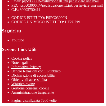
Email:
pspc03000n@istruzione.it
Link per inviare una mail
PEC:
pspc03000n@pec.istruzione.it
Link per inviare una mail
C.F.: 80005750411
CODICE ISTITUTO: PSPC03000N
CODICE UNIVOCO ISTITUTO: UF2UPW
Seguici su
Youtube
Sezione Link Utili
Cookie policy
Note legali
Informativa Privacy
Ufficio Relazioni con il Pubblico
Dichiarazione di accessibilità
Obiettivi di accessibilità
Whistleblowing
Gestione consensi cookie
Amministrazione trasparente
Pagina visualizzata
7200
volte