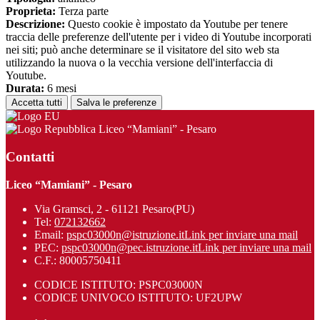
Proprieta:
Terza parte
Descrizione:
Questo cookie è impostato da Youtube per tenere
traccia delle preferenze dell'utente per i video di Youtube incorporati
nei siti; può anche determinare se il visitatore del sito web sta
utilizzando la nuova o la vecchia versione dell'interfaccia di
Youtube.
Durata:
6 mesi
Accetta tutti
Salva le preferenze
Liceo “Mamiani” - Pesaro
Contatti
Liceo “Mamiani” - Pesaro
Via Gramsci, 2 - 61121 Pesaro(PU)
Tel:
072132662
Email:
pspc03000n@istruzione.it
Link per inviare una mail
PEC:
pspc03000n@pec.istruzione.it
Link per inviare una mail
C.F.: 80005750411
CODICE ISTITUTO: PSPC03000N
CODICE UNIVOCO ISTITUTO: UF2UPW