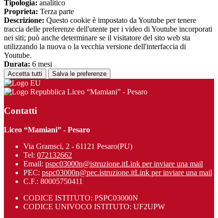
Tipologia:
analitico
Proprieta:
Terza parte
Descrizione:
Questo cookie è impostato da Youtube per tenere
traccia delle preferenze dell'utente per i video di Youtube incorporati
nei siti; può anche determinare se il visitatore del sito web sta
utilizzando la nuova o la vecchia versione dell'interfaccia di
Youtube.
Durata:
6 mesi
Accetta tutti
Salva le preferenze
Liceo “Mamiani” - Pesaro
Contatti
Liceo “Mamiani” - Pesaro
Via Gramsci, 2 - 61121 Pesaro(PU)
Tel:
072132662
Email:
pspc03000n@istruzione.it
Link per inviare una mail
PEC:
pspc03000n@pec.istruzione.it
Link per inviare una mail
C.F.: 80005750411
CODICE ISTITUTO: PSPC03000N
CODICE UNIVOCO ISTITUTO: UF2UPW