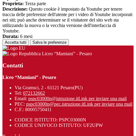
Proprieta:
Terza parte
Descrizione:
Questo cookie è impostato da Youtube per tenere
traccia delle preferenze dell'utente per i video di Youtube incorporati
nei siti; può anche determinare se il visitatore del sito web sta
utilizzando la nuova o la vecchia versione dell'interfaccia di
Youtube.
Durata:
6 mesi
Accetta tutti
Salva le preferenze
Liceo “Mamiani” - Pesaro
Contatti
Liceo “Mamiani” - Pesaro
Via Gramsci, 2 - 61121 Pesaro(PU)
Tel:
072132662
Email:
pspc03000n@istruzione.it
Link per inviare una mail
PEC:
pspc03000n@pec.istruzione.it
Link per inviare una mail
C.F.: 80005750411
CODICE ISTITUTO: PSPC03000N
CODICE UNIVOCO ISTITUTO: UF2UPW