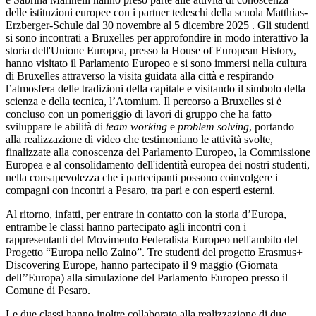
delle istituzioni europee con i partner tedeschi della scuola Matthias-
Erzberger-Schule dal 30 novembre al 5 dicembre 2025 . Gli studenti
si sono incontrati a Bruxelles per approfondire in modo interattivo la
storia dell'Unione Europea, presso la House of European History,
hanno visitato il Parlamento Europeo e si sono immersi nella cultura
di Bruxelles attraverso la visita guidata alla città e respirando
l’atmosfera delle tradizioni della capitale e visitando il simbolo della
scienza e della tecnica, l’Atomium. Il percorso a Bruxelles si è
concluso con un pomeriggio di lavori di gruppo che ha fatto
sviluppare le abilità di
team working
e
problem solving
, portando
alla realizzazione di video che testimoniano le attività svolte,
finalizzate alla conoscenza del Parlamento Europeo, la Commissione
Europea e al consolidamento dell'identità europea dei nostri studenti,
nella consapevolezza che i partecipanti possono coinvolgere i
compagni con incontri a Pesaro, tra pari e con esperti esterni.
Al ritorno, infatti, per entrare in contatto con la storia d’Europa,
entrambe le classi hanno partecipato agli incontri con i
rappresentanti del Movimento Federalista Europeo nell'ambito del
Progetto “Europa nello Zaino”. Tre studenti del progetto Erasmus+
Discovering Europe, hanno partecipato il 9 maggio (Giornata
dell’’Europa) alla simulazione del Parlamento Europeo presso il
Comune di Pesaro.
Le due classi hanno inoltre collaborato alla realizzazione di due