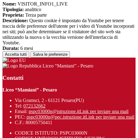
Nome:
VISITOR_INFO1_LIVE
Tipologia:
analitico
Proprieta:
Terza parte
Descrizione:
Questo cookie è impostato da Youtube per tenere
traccia delle preferenze dell'utente per i video di Youtube incorporati
nei siti; può anche determinare se il visitatore del sito web sta
utilizzando la nuova o la vecchia versione dell'interfaccia di
Youtube.
Durata:
6 mesi
Accetta tutti
Salva le preferenze
Liceo “Mamiani” - Pesaro
Contatti
Liceo “Mamiani” - Pesaro
Via Gramsci, 2 - 61121 Pesaro(PU)
Tel:
072132662
Email:
pspc03000n@istruzione.it
Link per inviare una mail
PEC:
pspc03000n@pec.istruzione.it
Link per inviare una mail
C.F.: 80005750411
CODICE ISTITUTO: PSPC03000N