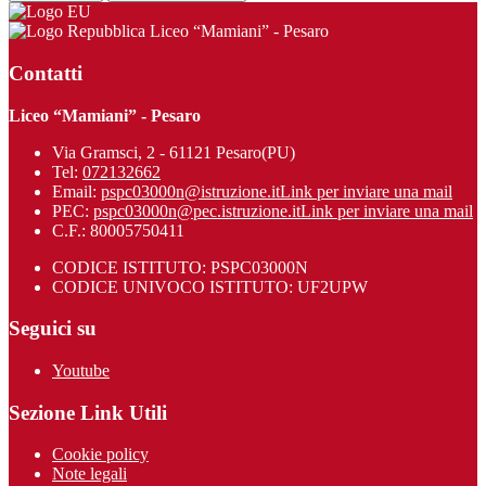
Liceo “Mamiani” - Pesaro
Contatti
Liceo “Mamiani” - Pesaro
Via Gramsci, 2 - 61121 Pesaro(PU)
Tel:
072132662
Email:
pspc03000n@istruzione.it
Link per inviare una mail
PEC:
pspc03000n@pec.istruzione.it
Link per inviare una mail
C.F.: 80005750411
CODICE ISTITUTO: PSPC03000N
CODICE UNIVOCO ISTITUTO: UF2UPW
Seguici su
Youtube
Sezione Link Utili
Cookie policy
Note legali