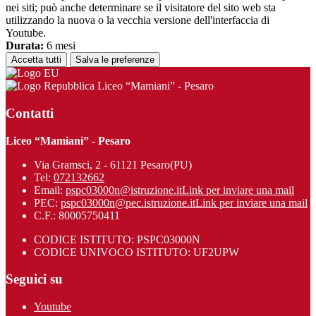
nei siti; può anche determinare se il visitatore del sito web sta
utilizzando la nuova o la vecchia versione dell'interfaccia di
Youtube.
Durata:
6 mesi
Accetta tutti
Salva le preferenze
Liceo “Mamiani” - Pesaro
Contatti
Liceo “Mamiani” - Pesaro
Via Gramsci, 2 - 61121 Pesaro(PU)
Tel:
072132662
Email:
pspc03000n@istruzione.it
Link per inviare una mail
PEC:
pspc03000n@pec.istruzione.it
Link per inviare una mail
C.F.: 80005750411
CODICE ISTITUTO: PSPC03000N
CODICE UNIVOCO ISTITUTO: UF2UPW
Seguici su
Youtube