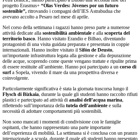
progetto Erasmus+
“Olas Verdes: Jóvenes por un futuro
sostenible”,
ritrovando i compagni dell’IES Astrabudua che
avevano accolto a Pesaro nel mese di aprile.
Nel corso della settimana i ragazzi hanno preso parte a numerose
attività dedicate alla
sostenibilità ambientale
e alla
scoperta del
territorio basco
. Hanno visitato Erandio e Bilbao, diventando
protagonisti di una visita guidata preparata e presentata in coppie
internazionali. Hanno inoltre visitato il
Sifón de Deusto
,
un'importante infrastruttura legata alla gestione e alla depurazione
delle acque, scoprendo come queste vengano trattate e ripulite prima
di essere restituite all’ambiente. Hanno poi partecipato a un
corso di
surf
a Sopela, vivendo il mare da una prospettiva diversa e
coinvolgente.
Particolarmente significativa è stata la giornata trascorsa lungo il
Flysch di Bizkaia
, durante la quale gli studenti hanno raccolto rifiuti
plastici e partecipato ad attività di
analisi dell’acqua marina
,
riflettendo sull’importanza della
tutela dell’ambiente
e sulla
necessità di adottare comportamenti più sostenibili.
Non sono mancati i momenti di condivisione con le famiglie
ospitanti, che hanno rappresentato una parte importante
dell’esperienza di mobilità. La settimana si è conclusa con un pranzo
internazionale a scuola, durante il quale gli studenti hanno presentato