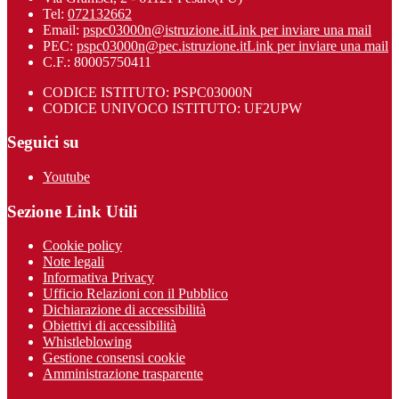
Tel:
072132662
Email:
pspc03000n@istruzione.it
Link per inviare una mail
PEC:
pspc03000n@pec.istruzione.it
Link per inviare una mail
C.F.: 80005750411
CODICE ISTITUTO: PSPC03000N
CODICE UNIVOCO ISTITUTO: UF2UPW
Seguici su
Youtube
Sezione Link Utili
Cookie policy
Note legali
Informativa Privacy
Ufficio Relazioni con il Pubblico
Dichiarazione di accessibilità
Obiettivi di accessibilità
Whistleblowing
Gestione consensi cookie
Amministrazione trasparente