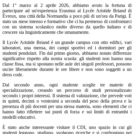
Dal 1° marzo al 2 aprile 2026, abbiamo avuto la fortuna di
partecipare ad un'esperienza Erasmus al Lycée Aristide Briand di
Évreux, una città della Normandia a poco più di un'ora da Parigi. È
stato un mese intenso e formativo che ci ha permesso di confrontarci
con un sistema scolastico molto diverso da quello italiano e di
crescere sia linguisticamente che umanamente.
Il Lycée Aristide Briand è un grande campus con otto edifici, vari
laboratori, una mensa, dei campi sportivi ed i dormitori per gli
studenti pendolari. Fin dal primo giorno, abbiamo notato differenze
significative rispetto alla nostra scuola: gli studenti non hanno una
classe fissa, ma si spostano nelle aule dei singoli professori, possono
uscire liberamente durante le ore libere e non sono soggetti a un
dress code.
Dal secondo anno, ogni studente sceglie tre materie di
specializzazione, creando un percorso di studi personalizzato
secondo i propri interessi. Il sistema di valutazione, che prevede voti
in quinti, decimi o ventesimi a seconda del peso della prova e la
presenza di più docenti per una stessa materia, sono elementi che ci
hanno fatto riflettere sui punti di forza e sui limiti di entrambi i
modelli educativi.
È stato anche interessante visitare il CDI, uno spazio in cui gli
studenti leggono, studiano, svolgono ricerche e si confrontano nei