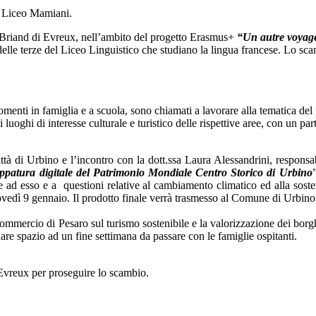
al Liceo Mamiani.
de Briand di Evreux, nell’ambito del progetto Erasmus+
“Un autre voyage
delle terze del Liceo Linguistico che studiano la lingua francese. Lo s
momenti in famiglia e a scuola, sono chiamati a lavorare alla tematica del
luoghi di interesse culturale e turistico delle rispettive aree, con un part
ittà di Urbino e l’incontro con la dott.ssa Laura Alessandrini, responsab
 mappatura digitale del Patrimonio Mondiale Centro Storico di Urbino
 esso e a questioni relative al cambiamento climatico ed alla sostenibi
ovedì 9 gennaio. Il prodotto finale verrà trasmesso al Comune di Urbino 
mmercio di Pesaro sul turismo sostenibile e la valorizzazione dei borghi, 
are spazio ad un fine settimana da passare con le famiglie ospitanti.
a Evreux per proseguire lo scambio.