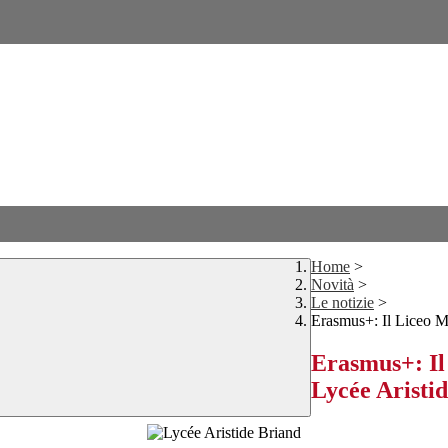
Home
>
Novità
>
Le notizie
>
Erasmus+: Il Liceo Ma
Erasmus+: Il
Lycée Aristi