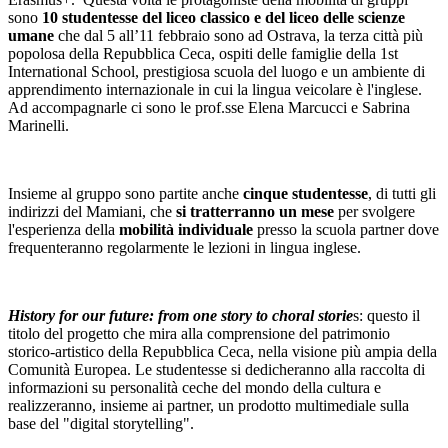
sono
10 studentesse del liceo classico e del liceo delle scienze
umane
che dal 5 all’11 febbraio sono ad Ostrava, la terza città più
popolosa della Repubblica Ceca, ospiti delle famiglie della 1st
International School, prestigiosa scuola del luogo e un ambiente di
apprendimento internazionale in cui la lingua veicolare è l'inglese.
Ad accompagnarle ci sono le prof.sse Elena Marcucci e Sabrina
Marinelli.
Insieme al gruppo sono partite anche
cinque studentesse
, di tutti gli
indirizzi del Mamiani, che
si tratterranno un mese
per svolgere
l'esperienza della
mobilità individuale
presso la scuola partner dove
frequenteranno regolarmente le lezioni in lingua inglese.
History for our future: from one story to choral storie
s: questo il
titolo del progetto che mira alla comprensione del patrimonio
storico-artistico della Repubblica Ceca, nella visione più ampia della
Comunità Europea. Le studentesse si dedicheranno alla raccolta di
informazioni su personalità ceche del mondo della cultura e
realizzeranno, insieme ai partner, un prodotto multimediale sulla
base del "digital storytelling".