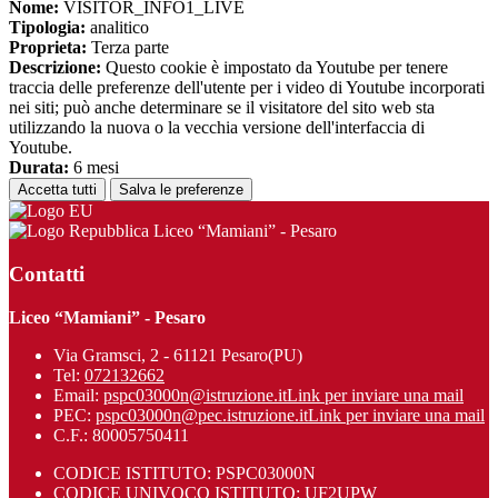
Nome:
VISITOR_INFO1_LIVE
Tipologia:
analitico
Proprieta:
Terza parte
Descrizione:
Questo cookie è impostato da Youtube per tenere
traccia delle preferenze dell'utente per i video di Youtube incorporati
nei siti; può anche determinare se il visitatore del sito web sta
utilizzando la nuova o la vecchia versione dell'interfaccia di
Youtube.
Durata:
6 mesi
Accetta tutti
Salva le preferenze
Liceo “Mamiani” - Pesaro
Contatti
Liceo “Mamiani” - Pesaro
Via Gramsci, 2 - 61121 Pesaro(PU)
Tel:
072132662
Email:
pspc03000n@istruzione.it
Link per inviare una mail
PEC:
pspc03000n@pec.istruzione.it
Link per inviare una mail
C.F.: 80005750411
CODICE ISTITUTO: PSPC03000N
CODICE UNIVOCO ISTITUTO: UF2UPW