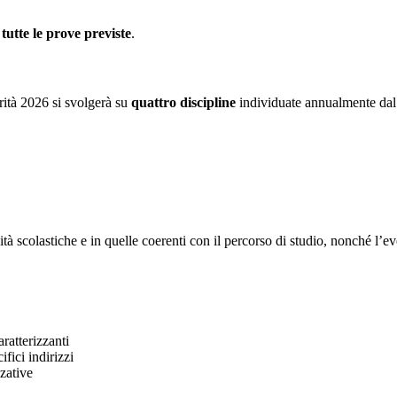
tutte le prove previste
.
rità 2026 si svolgerà su
quattro discipline
individuate annualmente dal 
ità scolastiche e in quelle coerenti con il percorso di studio, nonché l’e
aratterizzanti
fici indirizzi
zzative