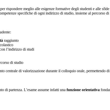
 per rispondere meglio alle esigenze formative degli studenti e alle sfi
competenze specifiche di ogni indirizzo di studio, insieme al percorso di
tudente:
tà
raggiunto
colastico
con l’indirizzo di studi
rcorso di studio
to centrale di valorizzazione durante il colloquio orale, permettendo di 
to di partenza. L’esame assume infatti una
funzione orientativa
fondam