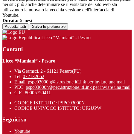
nei siti; può anche determinare se il visitatore del sito web sta
utilizzando la nuova o la vecchia versione dell'interfaccia di
Youtube.
Durata:
6 mesi
Accetta tutti
Salva le preferenze
Liceo “Mamiani” - Pesaro
Contatti
Liceo “Mamiani” - Pesaro
Via Gramsci, 2 - 61121 Pesaro(PU)
Tel:
072132662
Email:
pspc03000n@istruzione.it
Link per inviare una mail
PEC:
pspc03000n@pec.istruzione.it
Link per inviare una mail
C.F.: 80005750411
CODICE ISTITUTO: PSPC03000N
CODICE UNIVOCO ISTITUTO: UF2UPW
Seguici su
Youtube