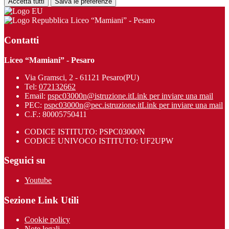
Accetta tutti
Salva le preferenze
Liceo “Mamiani” - Pesaro
Contatti
Liceo “Mamiani” - Pesaro
Via Gramsci, 2 - 61121 Pesaro(PU)
Tel:
072132662
Email:
pspc03000n@istruzione.it
Link per inviare una mail
PEC:
pspc03000n@pec.istruzione.it
Link per inviare una mail
C.F.: 80005750411
CODICE ISTITUTO: PSPC03000N
CODICE UNIVOCO ISTITUTO: UF2UPW
Seguici su
Youtube
Sezione Link Utili
Cookie policy
Note legali