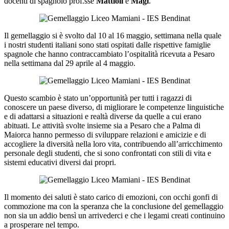
docenti di spagnolo prof.sse
Mattioli
e
Magi
.
Il gemellaggio si è svolto dal 10 al 16 maggio, settimana nella quale
i nostri studenti italiani sono stati ospitati dalle rispettive famiglie
spagnole che hanno contraccambiato l’ospitalità ricevuta a Pesaro
nella settimana dal 29 aprile al 4 maggio.
Questo scambio è stato un’opportunità per tutti i ragazzi di
conoscere un paese diverso, di migliorare le competenze linguistiche
e di adattarsi a situazioni e realtà diverse da quelle a cui erano
abituati. Le attività svolte insieme sia a Pesaro che a Palma di
Maiorca hanno permesso di sviluppare relazioni e amicizie e di
accogliere la diversità nella loro vita, contribuendo all’arricchimento
personale degli studenti, che si sono confrontati con stili di vita e
sistemi educativi diversi dai propri.
Il momento dei saluti è stato carico di emozioni, con occhi gonfi di
commozione ma con la speranza che la conclusione del gemellaggio
non sia un addio bensì un arrivederci e che i legami creati continuino
a prosperare nel tempo.