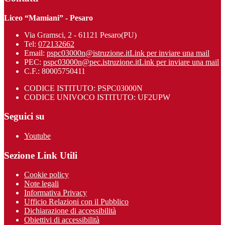
Liceo “Mamiani” - Pesaro
Via Gramsci, 2 - 61121 Pesaro(PU)
Tel:
072132662
Email:
pspc03000n@istruzione.it
Link per inviare una mail
PEC:
pspc03000n@pec.istruzione.it
Link per inviare una mail
C.F.: 80005750411
CODICE ISTITUTO: PSPC03000N
CODICE UNIVOCO ISTITUTO: UF2UPW
Seguici su
Youtube
Sezione Link Utili
Cookie policy
Note legali
Informativa Privacy
Ufficio Relazioni con il Pubblico
Dichiarazione di accessibilità
Obiettivi di accessibilità