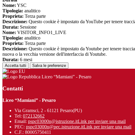
Nome:
YSC
Tipologia:
analitico
Proprieta:
Terza parte
Descrizione:
Questo cookie è impostato da YouTube per tenere traccia 
Durata:
Sessione
Nome:
VISITOR_INFO1_LIVE
Tipologia:
analitico
Proprieta:
Terza parte
Descrizione:
Questo cookie è impostato da Youtube per tenere traccia de
nuova o la vecchia versione dell'interfaccia di Youtube.
Durata:
6 mesi
Accetta tutti
Salva le preferenze
Liceo “Mamiani” - Pesaro
Contatti
Liceo “Mamiani” - Pesaro
Via Gramsci, 2 - 61121 Pesaro(PU)
Tel:
072132662
Email:
pspc03000n@istruzione.it
Link per inviare una mail
PEC:
pspc03000n@pec.istruzione.it
Link per inviare una mail
C.F.: 80005750411