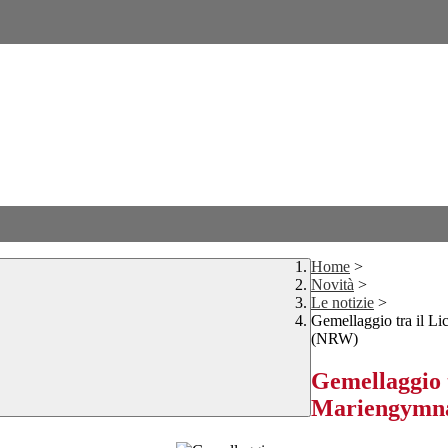
Home
>
Novità
>
Le notizie
>
Gemellaggio tra il L
(NRW)
Gemellaggio 
Mariengymna