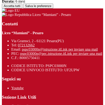
Durata:
6 mesi
Accetta tutti
Salva le preferenze
Liceo “Mamiani” - Pesaro
Contatti
Liceo “Mamiani” - Pesaro
Via Gramsci, 2 - 61121 Pesaro(PU)
Tel:
072132662
Email:
pspc03000n@istruzione.it
Link per inviare una mail
PEC:
pspc03000n@pec.istruzione.it
Link per inviare una mail
C.F.: 80005750411
CODICE ISTITUTO: PSPC03000N
CODICE UNIVOCO ISTITUTO: UF2UPW
Seguici su
Youtube
Sezione Link Utili