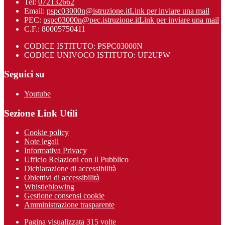
Tel:
072132662
Email:
pspc03000n@istruzione.it
Link per inviare una mail
PEC:
pspc03000n@pec.istruzione.it
Link per inviare una mail
C.F.: 80005750411
CODICE ISTITUTO: PSPC03000N
CODICE UNIVOCO ISTITUTO: UF2UPW
Seguici su
Youtube
Sezione Link Utili
Cookie policy
Note legali
Informativa Privacy
Ufficio Relazioni con il Pubblico
Dichiarazione di accessibilità
Obiettivi di accessibilità
Whistleblowing
Gestione consensi cookie
Amministrazione trasparente
Pagina visualizzata
315
volte