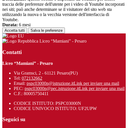
traccia delle preferenze dell'utente per i video di Youtube incorporati
nei siti; può anche determinare se il visitatore del sito web sta
utilizzando la nuova o la vecchia versione dell'interfaccia di
Youtube.
Durata:
6 mesi
Accetta tutti
Salva le preferenze
Liceo “Mamiani” - Pesaro
Contatti
Liceo “Mamiani” - Pesaro
Via Gramsci, 2 - 61121 Pesaro(PU)
Tel:
072132662
Email:
pspc03000n@istruzione.it
Link per inviare una mail
PEC:
pspc03000n@pec.istruzione.it
Link per inviare una mail
C.F.: 80005750411
CODICE ISTITUTO: PSPC03000N
CODICE UNIVOCO ISTITUTO: UF2UPW
Seguici su