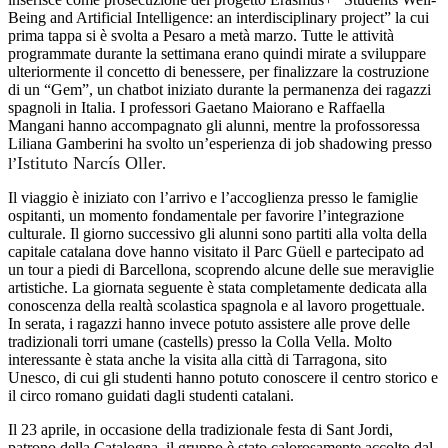
Being and Artificial Intelligence: an interdisciplinary project” la cui
prima tappa si è svolta a Pesaro a metà marzo. Tutte le attività
programmate durante la settimana erano quindi mirate a sviluppare
ulteriormente il concetto di benessere, per finalizzare la costruzione
di un “Gem”, un chatbot iniziato durante la permanenza dei ragazzi
spagnoli in Italia. I professori Gaetano Maiorano e Raffaella
Mangani hanno accompagnato gli alunni, mentre la profossoressa
Liliana Gamberini ha svolto un’esperienza di job shadowing presso
Istituto Narcís Oller
l’
.
Il viaggio è iniziato con l’arrivo e l’accoglienza presso le famiglie
ospitanti, un momento fondamentale per favorire l’integrazione
culturale. Il giorno successivo gli alunni sono partiti alla volta della
capitale catalana dove hanno visitato il Parc Güell e partecipato ad
un tour a piedi di Barcellona, scoprendo alcune delle sue meraviglie
artistiche. La giornata seguente è stata completamente dedicata alla
conoscenza della realtà scolastica spagnola e al lavoro progettuale.
In serata, i ragazzi hanno invece potuto assistere alle prove delle
tradizionali torri umane (castells) presso la Colla Vella. Molto
interessante è stata anche la visita alla città di Tarragona, sito
Unesco, di cui gli studenti hanno potuto conoscere il centro storico e
il circo romano guidati dagli studenti catalani.
Il 23 aprile, in occasione della tradizionale festa di Sant Jordi,
patrono della Catalogna, il gruppo è stato calorosamente accolto dal