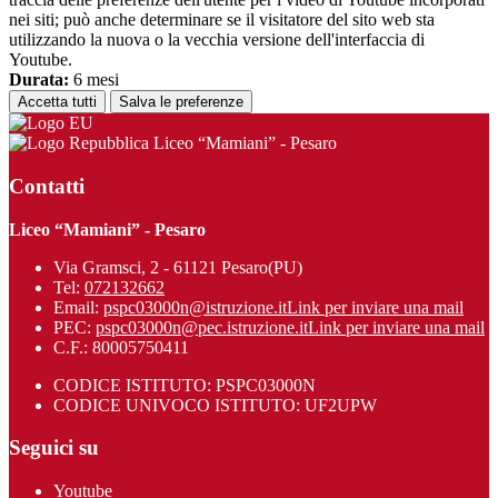
nei siti; può anche determinare se il visitatore del sito web sta
utilizzando la nuova o la vecchia versione dell'interfaccia di
Youtube.
Durata:
6 mesi
Accetta tutti
Salva le preferenze
Liceo “Mamiani” - Pesaro
Contatti
Liceo “Mamiani” - Pesaro
Via Gramsci, 2 - 61121 Pesaro(PU)
Tel:
072132662
Email:
pspc03000n@istruzione.it
Link per inviare una mail
PEC:
pspc03000n@pec.istruzione.it
Link per inviare una mail
C.F.: 80005750411
CODICE ISTITUTO: PSPC03000N
CODICE UNIVOCO ISTITUTO: UF2UPW
Seguici su
Youtube