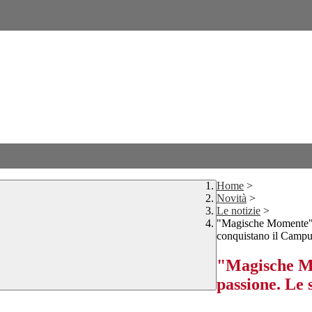
Home
>
Novità
>
Le notizie
>
"Magische Momente" 
conquistano il Camp
"Magische M
passione. Le