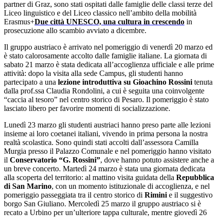
partner di Graz, sono stati ospitati dalle famiglie delle classi terze del
Liceo linguistico e del Liceo classico nell’ambito della mobilità
Erasmus+
Due città UNESCO, una cultura in crescendo
in
prosecuzione allo scambio avviato a dicembre.
Il gruppo austriaco è arrivato nel pomeriggio di venerdì 20 marzo ed
è stato calorosamente accolto dalle famiglie italiane. La giornata di
sabato 21 marzo è stata dedicata all’accoglienza ufficiale e alle prime
attività: dopo la visita alla sede Campus, gli studenti hanno
partecipato a una
lezione introduttiva su Gioachino Rossini
tenuta
dalla prof.ssa Claudia Rondolini, a cui è seguita una coinvolgente
“caccia al tesoro” nel centro storico di Pesaro. Il pomeriggio è stato
lasciato libero per favorire momenti di socializzazione.
Lunedì 23 marzo gli studenti austriaci hanno preso parte alle lezioni
insieme ai loro coetanei italiani, vivendo in prima persona la nostra
realtà scolastica. Sono quindi stati accolti dall’assessora Camilla
Murgia presso il Palazzo Comunale e nel pomeriggio hanno visitato
il
Conservatorio “G. Rossini”
, dove hanno potuto assistere anche a
un breve concerto. Martedì 24 marzo è stata una giornata dedicata
alla scoperta del territorio: al mattino visita guidata della
Repubblica
di San Marino
, con un momento istituzionale di accoglienza, e nel
pomeriggio passeggiata tra il centro storico di
Rimini
e il suggestivo
borgo San Giuliano. Mercoledì 25 marzo il gruppo austriaco si è
recato a Urbino per un’ulteriore tappa culturale, mentre giovedì 26