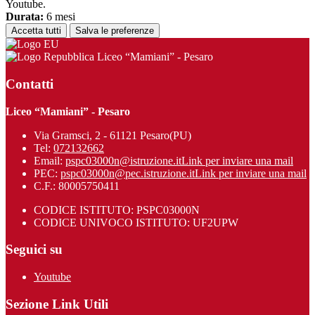
Youtube.
Durata:
6 mesi
Accetta tutti
Salva le preferenze
Liceo “Mamiani” - Pesaro
Contatti
Liceo “Mamiani” - Pesaro
Via Gramsci, 2 - 61121 Pesaro(PU)
Tel:
072132662
Email:
pspc03000n@istruzione.it
Link per inviare una mail
PEC:
pspc03000n@pec.istruzione.it
Link per inviare una mail
C.F.: 80005750411
CODICE ISTITUTO: PSPC03000N
CODICE UNIVOCO ISTITUTO: UF2UPW
Seguici su
Youtube
Sezione Link Utili