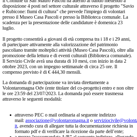
Il Comune di San Mauro Pascoli ha aderito al bando mettendo a
disposizione 4 posti nel settore culturale attraverso il progetto "Savio
e Rubicone: fiumi di cultura" che prevede l'impiego di volontari
presso il Museo Casa Pascoli e presso la Biblioteca comunale. La
scadenza per la presentazione delle candidature è domenica 23
luglio.
Il progetto consentirà a giovani di età compresa tra i 18 e i 29 anni,
di partecipare attivamente alla valorizzazione del patrimonio
pascoliano tramite molteplici attività (Museo Casa Pascoli), oltre alla
promozione della lettura e di eventi culturali (Biblioteca comunale).
Il Servizio Civile avrà una durata di 10 mesi, con inizio in data 2
ottobre 2023, con un impegno settimanale di circa 25 ore. Il
compenso previsto è di € 444,30 mensili.
La domanda di partecipazione va inviata direttamente a
Volontaromagna Odv (ente titolare del co-progetto) entro e non oltre
le ore 23:59 del 23/07/2023. La domanda può essere trasmessa
attraverso le seguenti modalità:
attraverso PEC o mail ordinaria al seguente indirizzo
mail:
associazione@volontaromagna.it
o
serviziocivile@volon
it
, avendo cura di allegare tutta la documentazione richiesta in
formato pdf e di verificare la ricezione da parte dell’ente;
a mezzo “raccomandata A/R” al seguente indirizzo, allegando