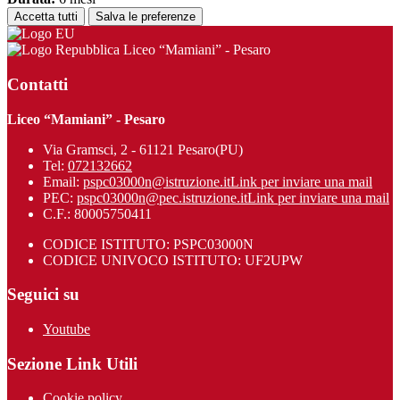
Accetta tutti
Salva le preferenze
Liceo “Mamiani” - Pesaro
Contatti
Liceo “Mamiani” - Pesaro
Via Gramsci, 2 - 61121 Pesaro(PU)
Tel:
072132662
Email:
pspc03000n@istruzione.it
Link per inviare una mail
PEC:
pspc03000n@pec.istruzione.it
Link per inviare una mail
C.F.: 80005750411
CODICE ISTITUTO: PSPC03000N
CODICE UNIVOCO ISTITUTO: UF2UPW
Seguici su
Youtube
Sezione Link Utili
Cookie policy