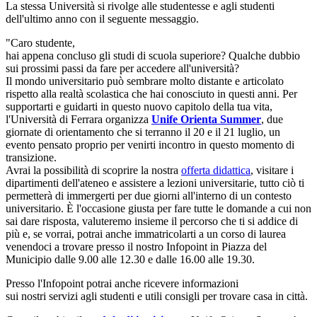
La stessa Università si rivolge alle studentesse e agli studenti
dell'ultimo anno con il seguente messaggio.
"Caro studente,
hai appena concluso gli studi di scuola superiore? Qualche dubbio
sui prossimi passi da fare per accedere all'università?
Il mondo universitario può sembrare molto distante e articolato
rispetto alla realtà scolastica che hai conosciuto in questi anni. Per
supportarti e guidarti in questo nuovo capitolo della tua vita,
l'Università di Ferrara organizza
Unife Orienta Summer
, due
giornate di orientamento che si terranno il 20 e il 21 luglio, un
evento pensato proprio per venirti incontro in questo momento di
transizione.
Avrai la possibilità di scoprire la nostra
offerta didattica
, visitare i
dipartimenti dell'ateneo e assistere a lezioni universitarie, tutto ciò ti
permetterà di immergerti per due giorni all'interno di un contesto
universitario. È l'occasione giusta per fare tutte le domande a cui non
sai dare risposta, valuteremo insieme il percorso che ti si addice di
più e, se vorrai, potrai anche immatricolarti a un corso di laurea
venendoci a trovare presso il nostro Infopoint in Piazza del
Municipio dalle 9.00 alle 12.30 e dalle 16.00 alle 19.30.
Presso l'Infopoint potrai anche ricevere informazioni
sui
nostri
servizi agli studenti e utili consigli per trovare casa in città.