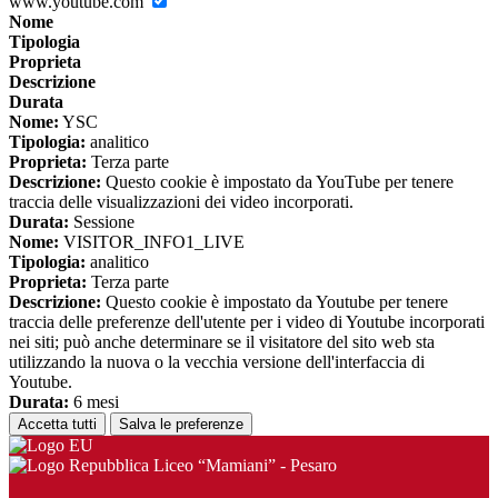
www.youtube.com
Nome
Tipologia
Proprieta
Descrizione
Durata
Nome:
YSC
Tipologia:
analitico
Proprieta:
Terza parte
Descrizione:
Questo cookie è impostato da YouTube per tenere
traccia delle visualizzazioni dei video incorporati.
Durata:
Sessione
Nome:
VISITOR_INFO1_LIVE
Tipologia:
analitico
Proprieta:
Terza parte
Descrizione:
Questo cookie è impostato da Youtube per tenere
traccia delle preferenze dell'utente per i video di Youtube incorporati
nei siti; può anche determinare se il visitatore del sito web sta
utilizzando la nuova o la vecchia versione dell'interfaccia di
Youtube.
Durata:
6 mesi
Accetta tutti
Salva le preferenze
Liceo “Mamiani” - Pesaro