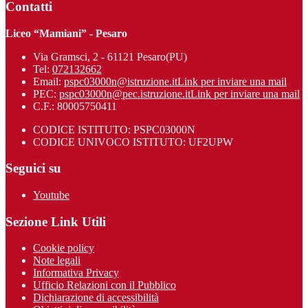
Contatti
Liceo “Mamiani” - Pesaro
Via Gramsci, 2 - 61121 Pesaro(PU)
Tel:
072132662
Email:
pspc03000n@istruzione.it
Link per inviare una mail
PEC:
pspc03000n@pec.istruzione.it
Link per inviare una mail
C.F.: 80005750411
CODICE ISTITUTO: PSPC03000N
CODICE UNIVOCO ISTITUTO: UF2UPW
Seguici su
Youtube
Sezione Link Utili
Cookie policy
Note legali
Informativa Privacy
Ufficio Relazioni con il Pubblico
Dichiarazione di accessibilità