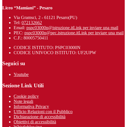
Liceo “Mamiani” - Pesaro
Via Gramsci, 2 - 61121 Pesaro(PU)
Tel:
072132662
Email:
pspc03000n@istruzione.it
Link per inviare una mail
PEC:
pspc03000n@pec.istruzione.it
Link per inviare una mail
C.F.: 80005750411
CODICE ISTITUTO: PSPC03000N
CODICE UNIVOCO ISTITUTO: UF2UPW
Seguici su
Youtube
Sezione Link Utili
Cookie policy
Note legali
Informativa Privacy
Ufficio Relazioni con il Pubblico
Dichiarazione di accessibilità
Obiettivi di accessibilità
Whistleblowing