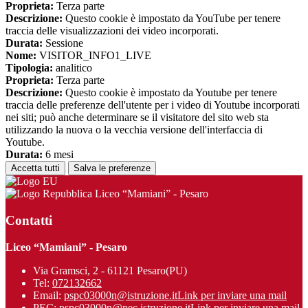
Proprieta:
Terza parte
Descrizione:
Questo cookie è impostato da YouTube per tenere
traccia delle visualizzazioni dei video incorporati.
Durata:
Sessione
Nome:
VISITOR_INFO1_LIVE
Tipologia:
analitico
Proprieta:
Terza parte
Descrizione:
Questo cookie è impostato da Youtube per tenere
traccia delle preferenze dell'utente per i video di Youtube incorporati
nei siti; può anche determinare se il visitatore del sito web sta
utilizzando la nuova o la vecchia versione dell'interfaccia di
Youtube.
Durata:
6 mesi
Accetta tutti
Salva le preferenze
Liceo “Mamiani” - Pesaro
Contatti
Liceo “Mamiani” - Pesaro
Via Gramsci, 2 - 61121 Pesaro(PU)
Tel:
072132662
Email:
pspc03000n@istruzione.it
Link per inviare una mail
PEC:
pspc03000n@pec.istruzione.it
Link per inviare una mail